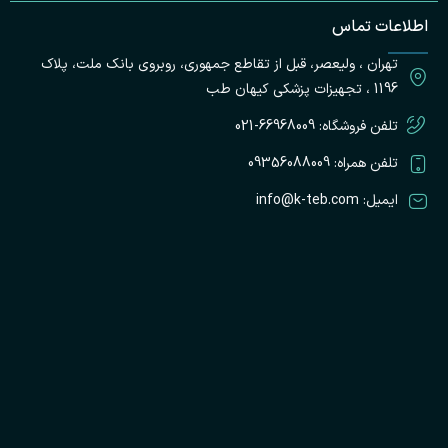
ت
اطلاعات تماس
پ
تهران ، ولیعصر، قبل از تقاطع جمهوری، روبروی بانک ملت، پلاک
ک
ط
1196 ، تجهیزات پزشکی کیهان طب
تلفن فروشگاه: 66968009-021
تلفن همراه: 09356088009
ایمیل: info@k-teb.com