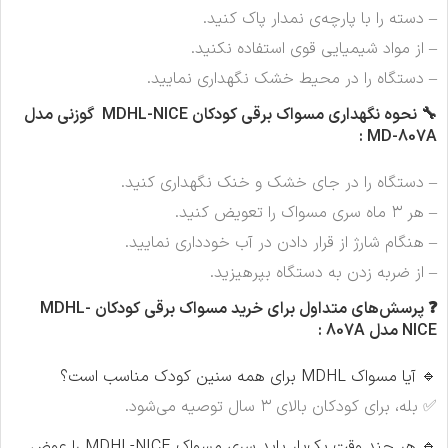
– دسته را با پارچه‌ی نمدار پاک کنید.
– از مواد شیمیایی قوی استفاده نکنید.
– دستگاه را در محیط خشک نگهداری نمایید.
🔧 نحوه نگهداری مسواک برقی کودکان MDHL-NICE گوزنی مدل
MD-807A :
– دستگاه را در جای خشک و خنک نگهداری کنید.
– هر ۳ ماه سری مسواک را تعویض کنید.
– هنگام شارژ از قرار دادن در آب خودداری نمایید.
– از ضربه زدن به دستگاه بپرهیزید.
❓ پرسش‌های متداول برای خرید مسواک برقی کودکان MDHL-
NICE مدل 807A :
🔹 آیا مسواک MDHL برای همه سنین کودک مناسب است؟
✅ بله، برای کودکان بالای ۳ سال توصیه می‌شود.
🔹 هر چند وقت یک‌بار باید سری مسواک MDHL-NICE را عوض