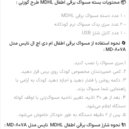
📦 محتویات بسته
مسواک برقی اطفال MDHL طرح گوزنی :
– ۱ عدد دسته مسواک برقی MDHL
– ۲ عدد سری یدک مسواک نرم کودکانه
– ۱ عدد کابل شارژ USB
🔄 نحوه استفاده از
مسواک برقی اطفال ام دی اچ ال نایس مدل
MD-807A :
1.سری مسواک را نصب کنید.
2. کمی خمیردندان مخصوص کودک روی برس قرار دهید.
3. دکمه روشن را فشار دهید و اجازه دهید کودک به آرامی با
راهنمایی شما مسواک بزند.
4. بعد از هر ۳۰ ثانیه، تغییر ناحیه مسواک‌زنی با توقف کوتاه
دستگاه اعلام می‌شود.
5. پس از ۲ دقیقه دستگاه به طور خودکار خاموش می‌شود.
🔌 نحوه شارژ
مسواک برقی اطفال MDHL نایس مدل MD-807A :