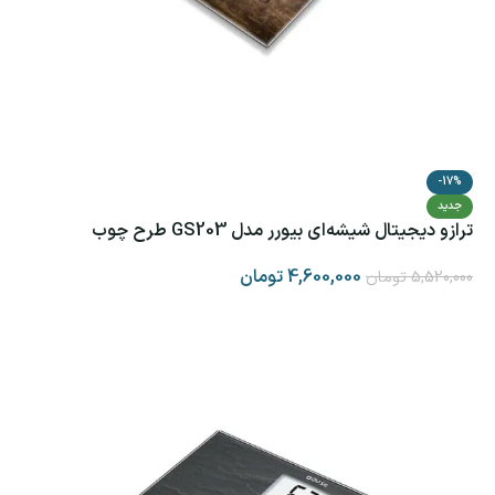
-17%
جدید
ترازو دیجیتال شیشه‌ای بیورر مدل GS203 طرح چوب
4,600,000
تومان
5,520,000
تومان
افزودن به سبد خرید