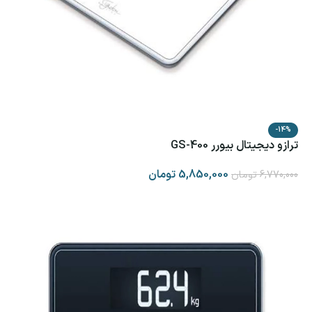
-14%
ترازو دیجیتال بیورر GS-400
5,850,000
تومان
6,770,000
تومان
افزودن به سبد خرید