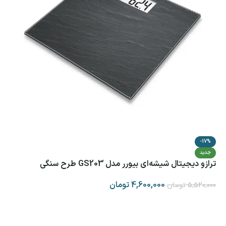
-17%
جدید
ترازو دیجیتال شیشه‌ای بیورر مدل GS203 طرح سنگی
4,600,000
تومان
5,520,000
تومان
افزودن به سبد خرید