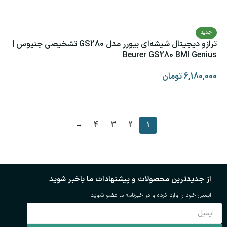
جدید
ترازو دیجیتال شیشه‌ای بیورر مدل GS280 تشخیصی جنیوس |
Beurer GS280 BMI Genius
6,180,000
تومان
افزودن به سبد خرید
→
4
3
2
1
از جدیدترین محصولات و پیشنهادات ما باخبر شوید
ایمیل خود را وارد کرده و در خبرنامه ما عضو شوید