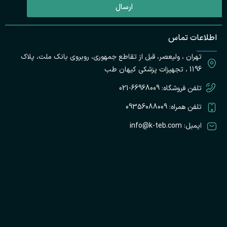
ارسال
ت
اطلاعات تماس
پ
تهران ، ولیعصر، قبل از تقاطع جمهوری، روبروی بانک ملت، پلاک
ک
ط
1196 ، تجهیزات پزشکی کیهان طب
تلفن فروشگاه: 66968009-021
تلفن همراه: 09356088009
ایمیل: info@k-teb.com