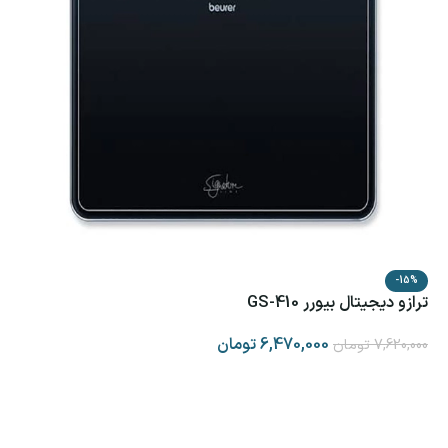
-15%
ترازو دیجیتال بیورر GS-410
6,470,000
تومان
7,620,000
تومان
افزودن به سبد خرید