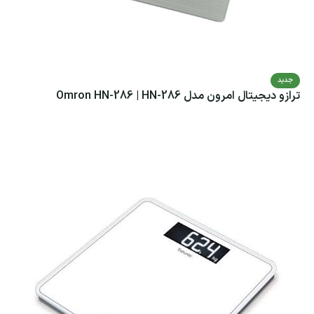
جدید
ترازو دیجیتال امرون مدل Omron HN-286 | HN-286
اطلاعات بیشتر