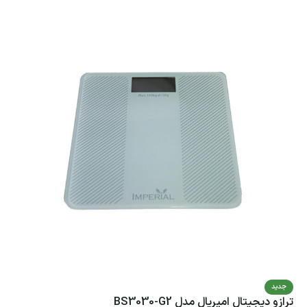
جدید
ترازو دیجیتال امپریال مدل BS3030-G2