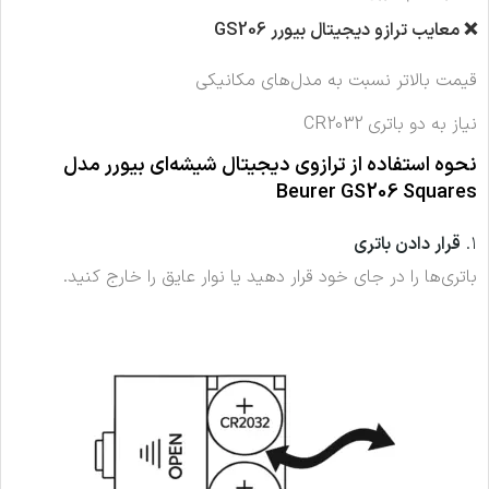
❌ معایب ترازو دیجیتال بیورر GS206
قیمت بالاتر نسبت به مدل‌های مکانیکی
نیاز به دو باتری CR2032
نحوه استفاده از ترازوی دیجیتال شیشه‌ای بیورر مدل
Beurer GS206 Squares
۱.
قرار دادن باتری
باتری‌ها را در جای خود قرار دهید یا نوار عایق را خارج کنید.