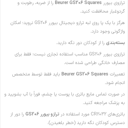
ترازوی بیورر
Beurer GS206 Squares
را از ضربه، رطوبت و
گردوغبار محافظت کنید.
هرگز با یک پا روی لبه ترازو دیجیتال بیورر GS206 نروید؛ امکان
واژگونی وجود دارد.
بسته‌بندی
را از کودکان دور نگه دارید.
ترازوی بیورر GS206 مناسب استفاده تجاری نیست؛ فقط برای
مصارف خانگی طراحی شده است.
تعمیرات
Beurer GS206 Squares
باید فقط توسط متخصص
انجام شود.
در صورت تماس مایع باتری با پوست یا چشم، فوراً با آب بشویید و
به پزشک مراجعه کنید.
باتری‌های CR2032 مورد استفاده در
ترازو بیورر GS206
را دور از
دسترس کودکان نگه دارید (خطر بلعیدن).