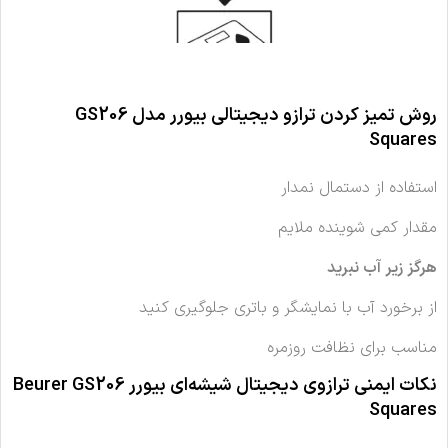
روش تمیز کردن ترازو دیجیتالی بیورر مدل GS206
Squares
استفاده از دستمال نمدار
مقدار کمی شوینده ملایم
هرگز زیر آب نبرید
از برخورد آب با نمایشگر و باتری جلوگیری کنید
مناسب برای نظافت روزمره
نکات ایمنی ترازوی دیجیتال شیشه‌ای بیورر Beurer GS206
Squares