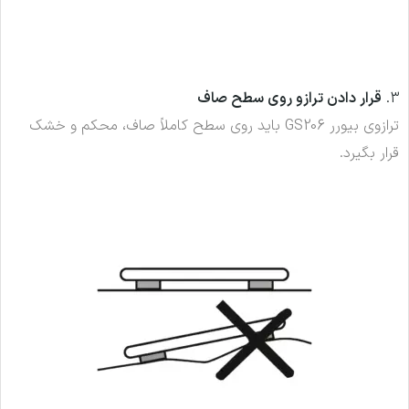
3.
قرار دادن ترازو روی سطح صاف
ترازوی بیورر GS206 باید روی سطح کاملاً صاف، محکم و خشک
قرار بگیرد.