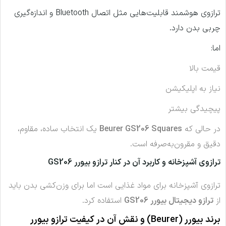
ترازوی هوشمند قابلیت‌هایی مثل اتصال Bluetooth و اندازه‌گیری
چربی بدن دارد.
اما:
قیمت بالا
نیاز به اپلیکیشن
پیچیدگی بیشتر
در حالی که
Beurer GS206 Squares
یک انتخاب ساده، مقاوم،
دقیق و مقرون‌به‌صرفه است.
ترازوی آشپزخانه و کاربرد آن در کنار ترازو بیورر GS206
ترازوی آشپزخانه برای مواد غذایی است اما برای وزن‌کشی بدن باید
از
ترازو دیجیتال بیورر GS206
استفاده کرد.
برند بیورر (Beurer) و نقش آن در کیفیت ترازو بیورر