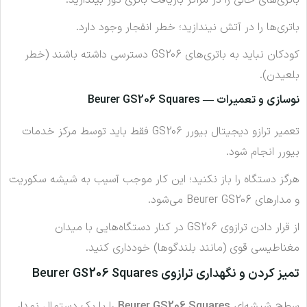
باتری‌های خالی را در مراکز بازیافت باتری دور بیندازید.
باتری‌ها را در آتش نیندازید؛ خطر انفجار وجود دارد.
کودکان نباید به باتری‌های GS206 دسترسی داشته باشند (خطر
بلعیدن).
نوسازی و تعمیرات — Beurer GS206 Squares
تعمیر ترازو دیجیتال بیورر GS206 فقط باید توسط مرکز خدمات
بیورر انجام شود.
هرگز دستگاه را باز نکنید؛ این کار موجب آسیب به شیشه سکوریت
و مدارهای Beurer GS206 می‌شود.
از قرار دادن ترازوی GS206 در کنار دستگاه‌هایی با میدان
مغناطیسی قوی (مانند بلندگوها) خودداری کنید.
تمیز کردن و نگهداری ترازوی Beurer GS206 Squares
سطح شیشه‌ای
Beurer GS206 Squares
را با یک دستمال نمدار