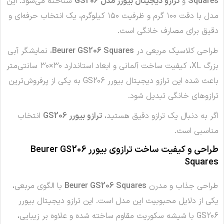
Squares
و
ترازو دیجیتال بیورر مدل GS206
شناخته می‌شود. این
مدل با دقت ۱۰۰ گرم و ظرفیت ۱۵۰ کیلوگرم، یک انتخاب حرفه‌ای و
دقیق برای مصارف خانگی است.
طراحی کلاسیک مربعی در
Beurer GS206 Squares
، نمایشگر آبی
بزرگ XL، کیفیت ساخت آلمانی و ابعاد استاندارد ۳۰×۳۰ سانتی‌متر
باعث شده این ترازو دیجیتال بیورر GS206 به یکی از پرفروش‌ترین
ترازوهای خانگی تبدیل شود.
اگر به دنبال یک ترازو دقیق هستید،
ترازو بیورر GS206
انتخاب
مناسبی است.
طراحی و کیفیت ساخت ترازوی بیورر Beurer GS206
Squares
طراحی جذاب و مدرن
Beurer GS206 Squares
با الگوی مربعی،
یکی از دلایل محبوبیت این مدل است. این ترازو دیجیتال بیورر
GS206 با شیشه سکوریت مقاوم ساخته شده و علاوه بر زیبایی،