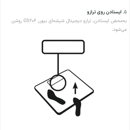
5.
ایستادن روی ترازو
به‌محض ایستادن، ترازو دیجیتال شیشه‌ای بیورر GS206 روشن
می‌شود.