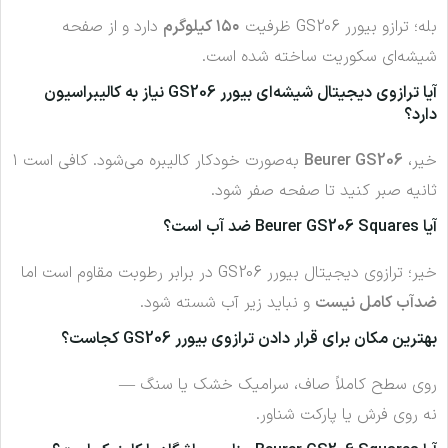
بله؛ ترازو بیورر GS206 ظرفیت
۱۵۰ کیلوگرم
دارد و از صفحه
شیشه‌ای سکوریت ساخته شده است.
آیا ترازوی دیجیتال شیشه‌ای بیورر GS206 نیاز به کالیبراسیون
دارد؟
خیر،
Beurer GS206
به‌صورت خودکار کالیبره می‌شود. کافی است ۱
ثانیه صبر کنید تا صفحه صفر شود.
آیا Beurer GS206 Squares ضد آب است؟
خیر؛ ترازوی دیجیتال بیورر GS206 در برابر رطوبت مقاوم است اما
ضدآب کامل نیست
و نباید زیر آب شسته شود.
بهترین مکان برای قرار دادن ترازوی بیورر GS206 کجاست؟
روی سطح کاملاً صاف، سرامیک خشک یا سنگ —
نه روی فرش یا پارکت شناور.