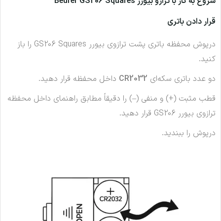
شروع به کار با ترازو بیورر Beurer GS206 Squares
قرار دادن باتری
درپوش محفظه باتری پشت ترازوی بیورر GS206 Squares را باز
کنید.
دو عدد باتری سکه‌ای
CR2032
داخل محفظه قرار دهید.
قطب مثبت (+) و منفی (–) را دقیقاً مطابق راهنمای داخل محفظه
ترازوی بیورر GS206 قرار دهید.
درپوش را ببندید.