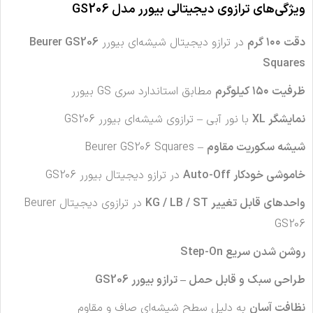
ویژگی‌های ترازوی دیجیتالی بیورر مدل GS206
دقت ۱۰۰ گرم
در ترازو دیجیتال شیشه‌ای بیورر
Beurer GS206
Squares
ظرفیت ۱۵۰ کیلوگرم
مطابق استاندارد سری GS بیورر
نمایشگر XL
با نور آبی – ترازوی شیشه‌ای بیورر GS206
شیشه سکوریت مقاوم
– Beurer GS206 Squares
خاموشی خودکار Auto-Off
در ترازو دیجیتال بیورر GS206
واحدهای قابل تغییر KG / LB / ST
در ترازوی دیجیتال Beurer
GS206
روشن شدن سریع Step-On
طراحی سبک و قابل حمل – ترازو بیورر GS206
نظافت آسان
به دلیل سطح شیشه‌ای صاف و مقاوم