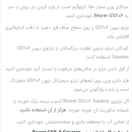
حداکثر وزن مجاز ۱۵۰ کیلوگرم است. از وارد کردن بار بیش از حد
به
Beurer GS206
خودداری کنید.
ترازو بیورر GS206 را روی سطح صاف قرار دهید تا دقت اندازه‌گیری
افزایش یابد.
کودکان نباید بدون نظارت بزرگسالان از ترازوی بیورر GS206
Squares استفاده کنند.
از قرار دادن ترازو در مکان‌های مرطوب یا بسیار گرم خودداری کنید.
قرار دادن وزن روی لبه‌های ترازو دیجیتال بیورر GS206 خطرناک
است و باعث واژگونی می‌شود.
اگر ترازوی Beurer GS206 Squares آسیب دیده، ترک خورده یا
شیشه سکوریت آن ضربه خورده،
هرگز از آن استفاده نکنید
.
از تماس آب با محفظه باتری و صفحه‌نمایش خودداری کنید.