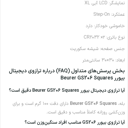
نمایشگر: LCD آبی XL
عملکرد: Step-On
خاموشی خودکار: دارد
نوع باتری: ۲× CR2032
جنس صفحه: شیشه سکوریت
ابعاد: ۳۰×۳۰ سانتی‌متر
بخش پرسش‌های متداول (FAQ) درباره ترازوی دیجیتال
بیورر Beurer GS206 Squares
آیا ترازوی دیجیتال بیورر Beurer GS206 Squares دقیق است؟
بله،
Beurer GS206 Squares
دارای دقت ۱۰۰ گرم است و برای
وزن‌کشی روزانه کاملاً مناسب و دقیق است.
آیا ترازوی بیورر GS206 مناسب افراد سنگین‌وزن است؟