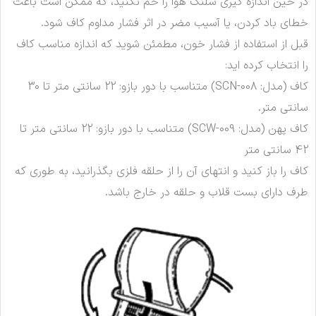
در حین اندازه گیری شلنگ هوا را خم نکنید، که ممکن است باعث
خطای باد کردن، یا آسیب مضر در اثر فشار مداوم کاف شود.
قبل از استفاده از فشار خون، مطمئن شوید که اندازه مناسب کاف
را انتخاب کرده اید:
کاف (مدل: SCN-008) متناسب با دور بازو: 22 سانتی متر تا 30
سانتی متر.
کاف پهن (مدل: SCW-009) متناسب با دور بازو: 22 سانتی متر تا
42 سانتی متر
کاف را باز کنید و انتهای آن را از حلقه فلزی بگذرانید، به طوری که
طرف دارای بست قلاب و حلقه در خارج باشد.