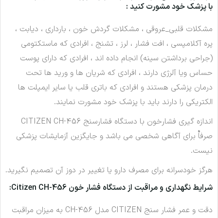
با پزشک خود مشورت کنید :
مشکلات قلبی_عروقی ، مشکلات گردش خون ، بارداری ، دیابت ،
پره آکلامپسی ، افت فشار ، لرز ، تشنج ، افرادی که ماستکتومی
(جراحی برداشتن سینه) انجام داده اند ، افرادی که دارای پوست
حساس ویا آلرژی دارند ، افرادی که شریان ها و ورید ها تحت
درمان پزشکی هستند و افرادی که باتری قلب یا سایر ایمپلت ها
الکتریکی را دارند باید با پزشک خود مشورت نمایند.
اندازه گیری فشارخون با دستگاه فشارسنج CITIZEN CH-456
صرفاٌ برای آگاهی شخصی می باشد و جایگزین آزمایشات پزشکی
نیست.
هرگز خودسرانه برای مصرف دارو یا تغییر در دوز آن تصمیم نگیرید.
شرایط نگهداری و مراقبت از دستگاه فشار خون Citizen CH-456
:
دقت و عمر فشار سنج CITIZEN مدل CH-456 به میزان مراقبت