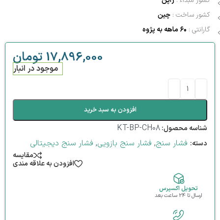
کشور مبداء :
ژاپن
کشور ساخت :
چین
گارانتی :
۶۰ ماهه به پژوه
17,896,000
تومان
موجود در انبار
افزودن به سبد خرید
KT-BP-CH08
شناسه محصول:
فشار سنج
,
فشار سنج بازویی
,
فشار سنج دیجیتالی
دسته:
مقایسه
افزودن به علاقه مندی
تحویل اکسپرس
ارسال تا 24 ساعت بعد