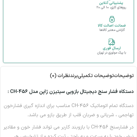
پشتیبانی آنلاین
روزهای کاری، 10 الی 20
ضمانت اصالت کالا
گارانتی معتبر کالاها
ارسال فوری
با پیک موتوری در تهران
توضیحات
توضیحات تکمیلی
برند
نظرات (0)
دستکاه فشار سنج دیجیتال بازویی سیتیزن ژاپن مدل CH-456 :
دستگاه تمام اتوماتیک CH-456 مناسب برای اندازه گیری فشارخون
تهاجمی ، شریانی و ضربان قلب از طریق بازو می باشد.
در فشارسنج CH-456 با بازوبند کاربر می تواند فشار خون و مقادیر
نبض خود را به سرعت و به راحتی ثبت کرده و از تشخیص هر