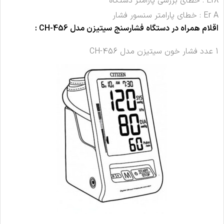
Er8 : خطای بررسی پارامتر دستگاه
Er A : خطای پارامتر سنسور فشار
اقلام همراه در
دستگاه فشارسنج
سیتیزن مدل CH-456
:
1 عدد فشار خون سیتیزن مدل CH-456