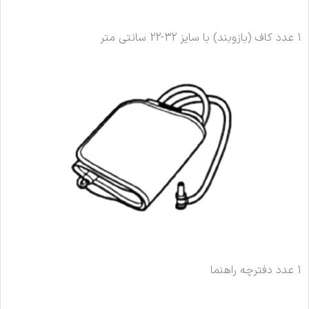
1 عدد کاف (بازوبند) با سایز 32-22 سانتی متر
1 عدد دفترچه راهنما