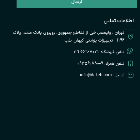
ارسال
ت
اطلاعات تماس
پ
تهران ، ولیعصر، قبل از تقاطع جمهوری، روبروی بانک ملت، پلاک
ک
ط
1196 ، تجهیزات پزشکی کیهان طب
تلفن فروشگاه: 66968009-021
تلفن همراه: 09356088009
ایمیل: info@k-teb.com