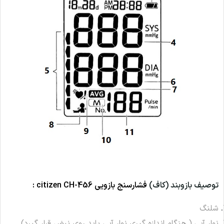
توصیف بازوبند (کاف)
فشارسنج بازویی citizen
CH-456
:
شلنگ
نوار آبی ( هنگام اندازه گیری نوار آبی باید روی نبض قرار گیرد)