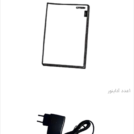
1عدد آدابنور