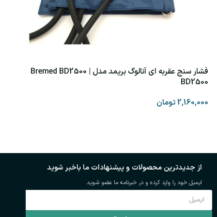
فشار سنج عقربه ای آنالوگ بریمد مدل Bremed BD2500 |
0
BD2500
2,160,000
تومان
0
افزودن به سبد خرید
از جدیدترین محصولات و پیشنهادات ما باخبر شوید
ایمیل خود را وارد کرده و در خبرنامه ما عضو شوید