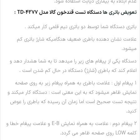
عدم ابتلاء به بيمارى ديابت استفاده شود.
تعويض باترى ها
دستگاه تست قندخون گالا مدل TD-4277 :
باتری دستگاه شما توسط دو باتری نیم قلمی
کار میکند .
علامت نشان دهنده باطری ضعیف هنگامیکه شارژ باتری کم
میشود.
دستگاه یکی از پیغام های زیر را میدهد تا به شما هشدار دهد و
اعلام کند که باطری (شارژ) دستگاه در حال کم شدن است .
1 پیغام اول : علامت باطری به همراه پیغام زیر به روی صفحه
نمایش ظاهر میشود که به این معنی است : دستگاه کار میکند و
نتیجه تست صحیح است اما زمان آن رسیده که باطری را عوض
کنید.
2 پیغام دوم : علامت به همراه نمایش E-B و علامت پیغام خطا و
کلمه LOW روی صفحه ظاهر می گردد.