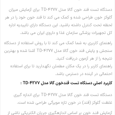
دستگاه تست قند خون گالا مدل TD-4277 براى آزمايش ميزان
گلوكز خون طراحى شده و كمك مى كند تا قند خون خود را در هر
لحظه تحت كنترل داشته باشيد. اين دستگاه داراى تاييديه اداره
كل تجهيزات پزشكى سازمان غذا و داروى ايران مى باشد.
راهنماى كاربرى به شما كمك مى كند تا با روش استفاده از دستگاه
سنجش و پايش قند خون گالا مدل TD-4277 آشنا شده و بهترين
نتيجه را از هر آزمون دريافت كنيد.
راهنماى كاربر را در يك مكان مطمئن نگهـداريد تا براى استفاده
احتمالى در آينده در دسترس باشد.
كاربرد اصلى دستگاه تست قندخون گالا مدل TD-4277 :
دستگاه تست قند خون گالا مدل TD-4277 براى اندازه گيرى
غلظت گلوكز (قند) در خون تازه مويرگى طراحى شده است.
آزمايش قنـد خون بر اساس اندازهگيرى جريان الكتريكى ناشى از