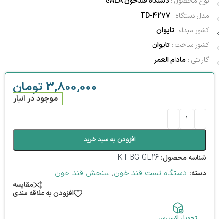
نوع محصول :
دستگاه قندخون GALA
مدل دستگاه :
TD-4277
کشور مبداء :
تایوان
کشور ساخت :
تایوان
گارانتی :
مادام العمر
3,800,000
تومان
موجود در انبار
افزودن به سبد خرید
KT-BG-GL26
شناسه محصول:
دستگاه تست قند خون
,
سنجش قند خون
دسته:
مقایسه
افزودن به علاقه مندی
تحویل اکسپرس