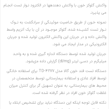
واكنش گلوكز خون با واكنش دهندهها در الكترود نـوار تست انجـام
مى پذيـرد.
نمـونه خـون از طريق خـاصيت موئينـگى از سرانگشت به نــوك
نــوار تست كشيــده شده، گلوكز موجــود در آن با يك آنزيم واسط
واكنش داده و در جريان اين واكنش الكترون توليد شده و جريان
الكترونيكى در مدار ايجاد مى شود.
جريان توليد شده توسط دستگاه اندازه گيرى شده و به واحـد
ميليگرم در دسـى ليتـر (dl/mg) گزارش داده مىشود.
دستگاه تست قند خون گالا مدل TD-4277 براى استفاده خانگى
توسط افراد عادى و استفاده بيمارستانى توسط متخصصان در
محيط هاى بيمارستانى، به عنوان تسهيل گر براى كنترل ميزان
غلظت گلوكز خون افراد در نظر گرفته شده است.
نكته قابل توجه اينكه اين دستگاه نبايد براى تشخيص ابتلاء يا