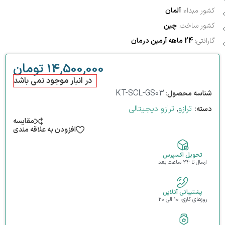
کشور مبداء:
آلمان
کشور ساخت:
چین
گارانتی:
24 ماهه آرمین درمان
14,500,000
تومان
در انبار موجود نمی باشد
KT-SCL-GS03
شناسه محصول:
ترازو
,
ترازو دیجیتالی
دسته:
مقایسه
افزودن به علاقه مندی
تحویل اکسپرس
ارسال تا 24 ساعت بعد
پشتیبانی آنلاین
روزهای کاری، 10 الی 20