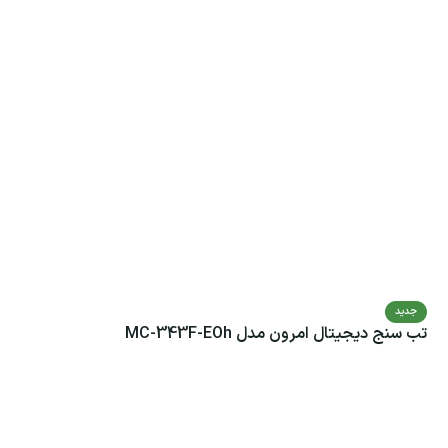
جدید
تب سنج دیجیتال امرون مدل MC-343F-EOh
ت
0
اطلاعات بیشتر