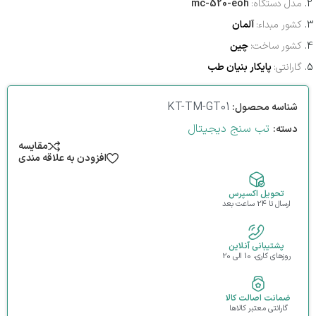
مدل دستگاه:
mc-520-eoh
کشور مبداء:
آلمان
کشور ساخت:
چین
گارانتی:
پایکار بنیان طب
KT-TM-GT01
شناسه محصول:
تب سنج دیجیتال
دسته:
مقایسه
افزودن به علاقه مندی
تحویل اکسپرس
ارسال تا 24 ساعت بعد
پشتیبانی آنلاین
روزهای کاری، 10 الی 20
ضمانت اصالت کالا
گارانتی معتبر کالاها