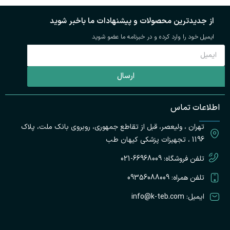
از جدیدترین محصولات و پیشنهادات ما باخبر شوید
ایمیل خود را وارد کرده و در خبرنامه ما عضو شوید
ارسال
ت
اطلاعات تماس
پ
تهران ، ولیعصر، قبل از تقاطع جمهوری، روبروی بانک ملت، پلاک
ک
ط
1196 ، تجهیزات پزشکی کیهان طب
تلفن فروشگاه: 66968009-021
تلفن همراه: 09356088009
ایمیل: info@k-teb.com