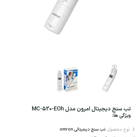
تب سنج دیجیتال امرون مدل MC-520-EOh
ویژگی ها:
نوع محصول:
تب سنج دیجیتالی omron