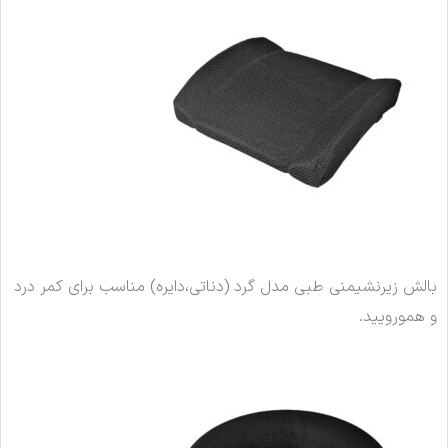
بالش زیرنشیمنی طبی مدل گرد (دناتی،دایره) مناسب برای کمر درد
و همورویید.