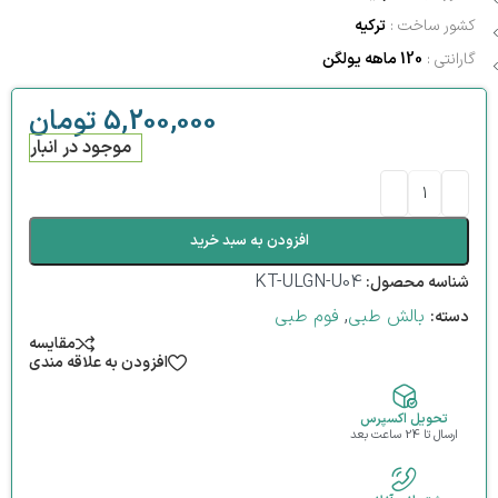
کشور ساخت :
ترکیه
گارانتی :
120
ماهه یولگن
5,200,000
تومان
موجود در انبار
افزودن به سبد خرید
KT-ULGN-U04
شناسه محصول:
بالش طبی
,
فوم طبی
دسته:
مقایسه
افزودن به علاقه مندی
تحویل اکسپرس
ارسال تا 24 ساعت بعد