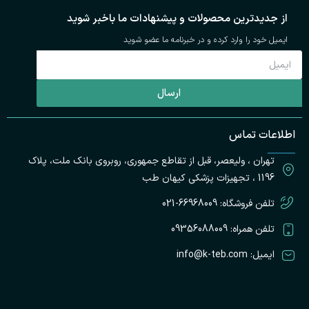
از جدیدترین محصولات و پیشنهادات ما باخبر شوید
ایمیل خود را وارد کرده و در خبرنامه ما عضو شوید
ارسال
ت
اطلاعات تماس
پ
تهران ، ولیعصر، قبل از تقاطع جمهوری، روبروی بانک ملت، پلاک
ک
ط
1196 ، تجهیزات پزشکی کیهان طب
تلفن فروشگاه: 66968009-021
تلفن همراه: 09356088009
ایمیل: info@k-teb.com