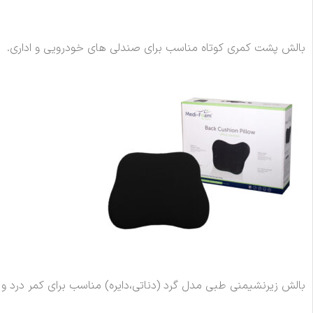
بالش پشت کمری کوتاه مناسب برای صندلی های خودرویی و اداری.
بالش زیرنشیمنی طبی مدل گرد (دناتی،دایره) مناسب برای کمر درد و 