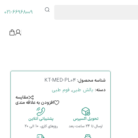
021-66968009
KT-MED-PL04
شناسه محصول:
بالش طبی
,
فوم طبی
دسته:
مقایسه
افزودن به علاقه مندی
تحویل اکسپرس
پشتیبانی آنلاین
ارسال تا 24 ساعت بعد
روزهای کاری، 10 الی 20