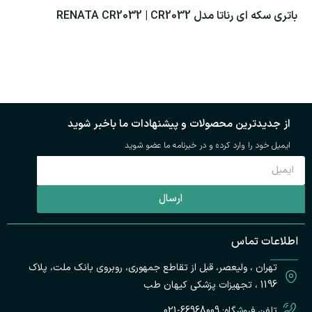
باتری سکه ای رناتا مدل RENATA CR2032 | CR2032
با
اطلاعات بیشتر
از جدیدترین محصولات و پیشنهادات ما باخبر شوید
ایمیل خود را وارد کرده و در خبرنامه ما عضو شوید
ارسال
ت
اطلاعات تماس
پ
تهران ، ولیعصر، قبل از تقاطع جمهوری، روبروی بانک ملت، پلاک
ک
ط
1196 ، تجهیزات پزشکی کیهان طب
تلفن فروشگاه: 66968009-021