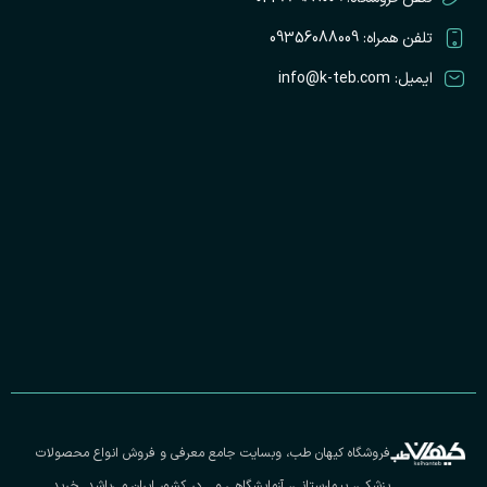
تلفن همراه: 09356088009
ایمیل: info@k-teb.com
فروشگاه کیهان طب، وبسایت جامع معرفی و فروش انواع محصولات
پزشکی، بیمارستانی، آزمایشگاهی و… در کشور ایران می‌باشد. خرید