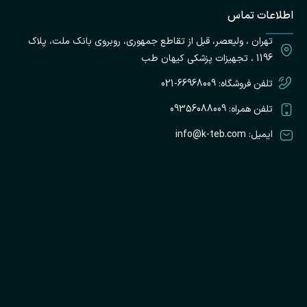
ت
اطلاعات تماس
پ
تهران ، ولیعصر، قبل از تقاطع جمهوری، روبروی بانک ملت، پلاک
ک
ط
1196 ، تجهیزات پزشکی کیهان طب
تلفن فروشگاه: 66968009-021
تلفن همراه: 09356088009
ایمیل: info@k-teb.com