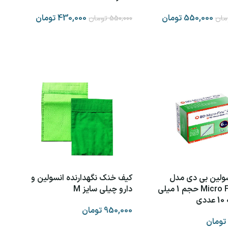
550,000
تومان
430,000
تومان
مان
550,000
تومان
ه سبد خرید
افزودن به سبد خرید
ولین بی دی مدل
کیف خنک نگهدارنده انسولین و
Micro Fine Plus حجم 1 میلی
دارو چیلی سایز M
ی
950,000
تومان
تومان
افزودن به سبد خرید