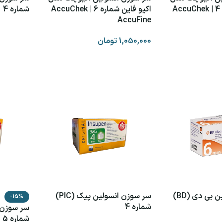
اکیو فاین شماره 4 | AccuChek
اکیو فاین شماره 6 | AccuChek
شماره 4
AccuFine
اطلاعات ب
1,050,000
تومان
افزودن به سبد خرید
سر سوزن انسولین بی دی (BD)
سر سوزن انسولین پیک (PIC)
-15%
شماره 4
شماره 5