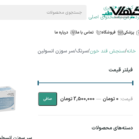
رد کردن به ناوبری
رد کردن به محتوای اصلی
پزشکی
فروشگاه
تماس با ما
درباره ما
خانه
/
سنجش قند خون
/
سرنگ/سر سوزن انسولین
فیلتر قیمت
قيمت:
0 تومان
—
2,500,000 تومان
صافی
دسته‌های محصولات
سر سوزن انسول