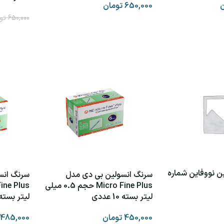
ن
650,000
تومان
650,000
تو
ید
افزودن به سبد خرید
افزودن ب
ن نووفاین شماره
سرنگ انسولین بی دی مدل
سرنگ انس
Micro Fine Plus حجم 0.5 میلی
لیتر بسته 10 عددی
لیتر بسته 10 عدد
450,000
تومان
485,000