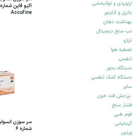
ارتوپدی و توانبخشی
باتری و آداپتور
AccuFine
بهداشت دهان
اطلاعات بیشتر
تب سنج دیجیتال
ترازو
تصفیه هوا
تنفسی
دستگاه بخور
دستگاه کمک تنفسی
سایر
سنجش قند خون
فشار سنج
فوم طبی
گرمایشی
شماره 6
ویلچر