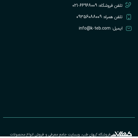
تلفن فروشگاه: 66968009-021
تلفن همراه: 09356088009
ایمیل: info@k-teb.com
فروشگاه کیهان طب، وبسایت جامع معرفی و فروش انواع محصولات