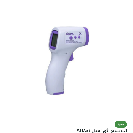
جدید
تب سنج اگورا مدل AD801