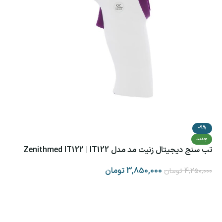
-9%
جدید
تب سنج دیجیتال زنیت مد مدل Zenithmed IT122 | IT122
3,850,000
تومان
4,250,000
تومان
افزودن به سبد خرید