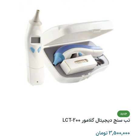
جدید
تب سنج دیجیتال گلامور LCT-200
3,500,000
تومان