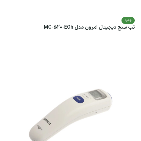
جدید
تب سنج دیجیتال امرون مدل MC-520-EOh
اطلاعات بیشتر