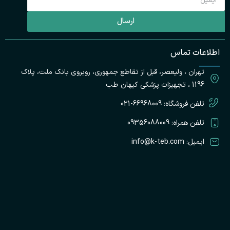
ارسال
ت
اطلاعات تماس
پ
تهران ، ولیعصر، قبل از تقاطع جمهوری، روبروی بانک ملت، پلاک
ک
ط
1196 ، تجهیزات پزشکی کیهان طب
تلفن فروشگاه: 66968009-021
تلفن همراه: 09356088009
ایمیل: info@k-teb.com