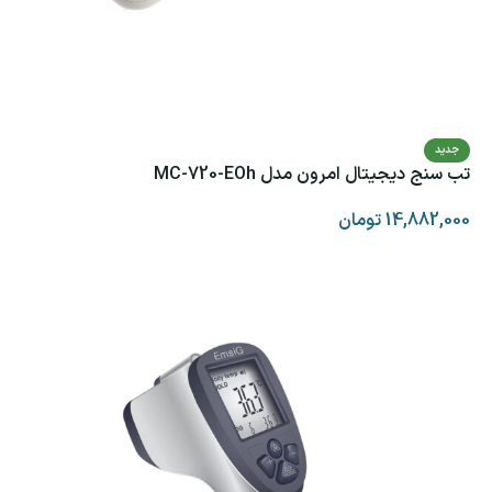
جدید
تب سنج دیجیتال امرون مدل MC-720-EOh
14,882,000
تومان
افزودن به سبد خرید