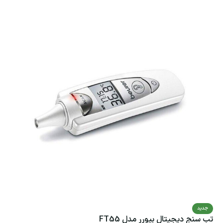
جدید
تب سنج دیجیتال بیورر مدل FT55