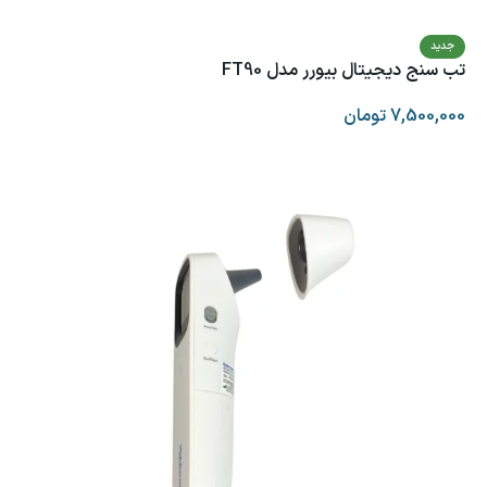
جدید
تب سنج دیجیتال بیورر مدل FT90
7,500,000
تومان
افزودن به سبد خرید